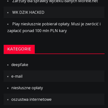
Zarzuty dla sprawcy wycieku danych Morele.net
WK DZIK HACKED
Play niesłusznie pobierał opłaty. Musi je zwrócić i
zapłacić ponad 100 mln PLN kary
KATEGORIE
deepfake
e-mail
niesłuszne opłaty
oszustwa internetowe