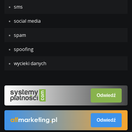
sms
social media
spam
spoofing
wycieki danych
Odwiedź
Odwiedź