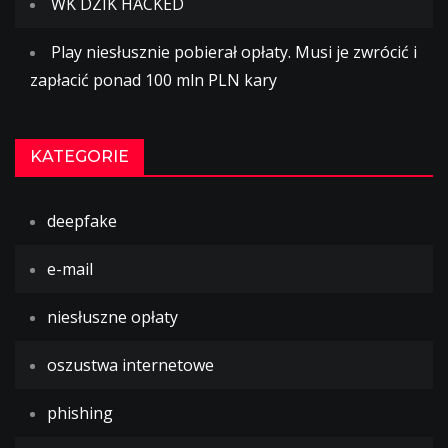
WK DZIK HACKED
Play niesłusznie pobierał opłaty. Musi je zwrócić i
zapłacić ponad 100 mln PLN kary
KATEGORIE
deepfake
e-mail
niesłuszne opłaty
oszustwa internetowe
phishing