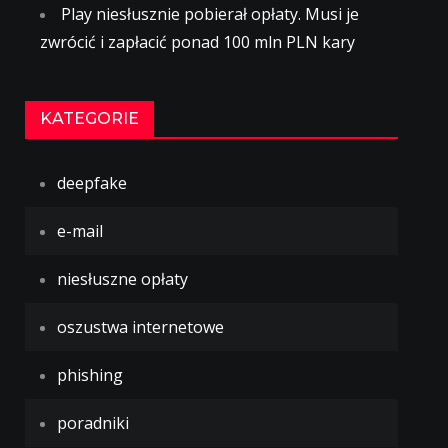
Play niesłusznie pobierał opłaty. Musi je
zwrócić i zapłacić ponad 100 mln PLN kary
KATEGORIE
deepfake
e-mail
niesłuszne opłaty
oszustwa internetowe
phishing
poradniki