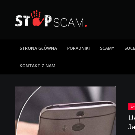
Skip
to
content
StopScam – oszus
Blog o bezpieczeństwie w sieci. Opisy oszustw intern
STRONA GŁÓWNA
PORADNIKI
SCAMY
SOCI
KONTAKT Z NAMI
U
J