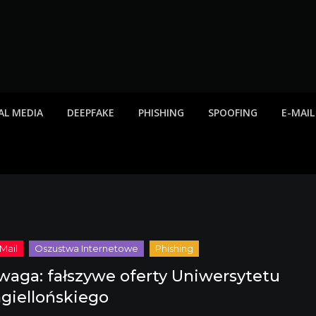
twa internetowe, ost
etowych, listy scamów, phishing, spam
AL MEDIA
DEEPFAKE
PHISHING
SPOOFING
E-MAIL
waga: fałszywe oferty Uniwersytetu
agiellońskiego