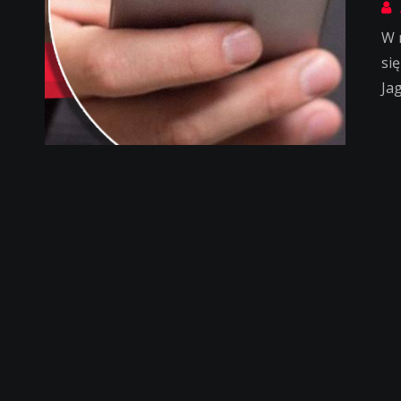
W 
si
Ja