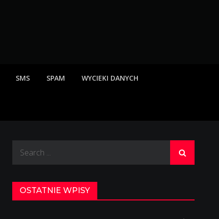
rzeżenia o scamach
SMS
SPAM
WYCIEKI DANYCH
Search
for:
OSTATNIE WPISY