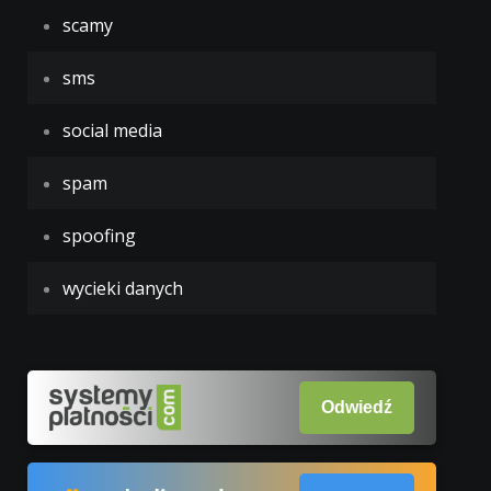
scamy
sms
social media
spam
spoofing
wycieki danych
Odwiedź