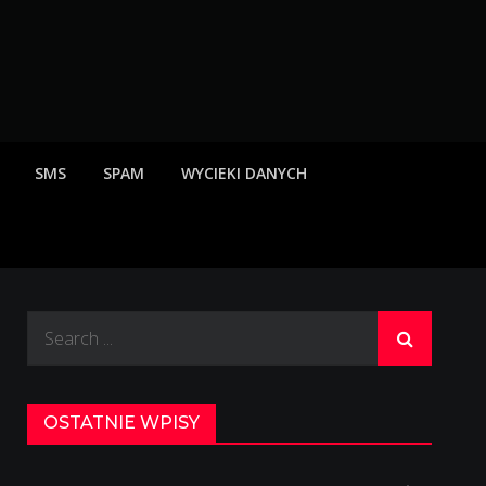
rzeżenia o scamach
SMS
SPAM
WYCIEKI DANYCH
Search
for:
OSTATNIE WPISY