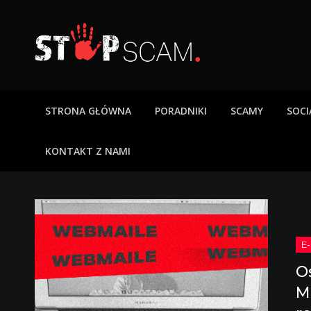
Skip
to
content
StopScam – oszus
Blog o bezpieczeństwie w sieci. Opisy oszustw intern
STRONA GŁÓWNA
PORADNIKI
SCAMY
SOCI
KONTAKT Z NAMI
O
M