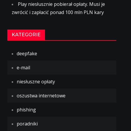
Play niesłusznie pobierał opłaty. Musi je
zwrócić i zapłacić ponad 100 mln PLN kary
KATEGORIE
deepfake
e-mail
niesłuszne opłaty
oszustwa internetowe
phishing
poradniki