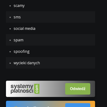
scamy
sms
social media
spam
spoofing
wycieki danych
Odwiedź