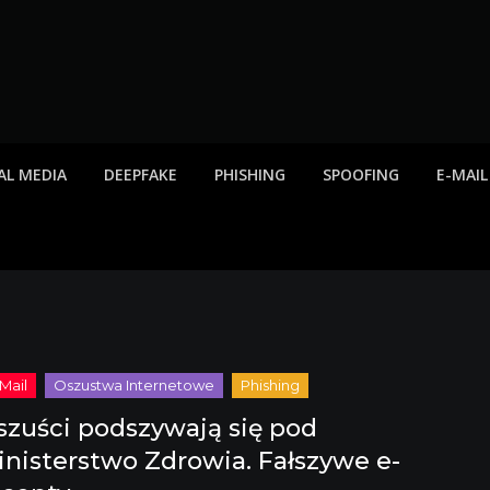
twa internetowe, ost
etowych, listy scamów, phishing, spam
AL MEDIA
DEEPFAKE
PHISHING
SPOOFING
E-MAIL
szuści podszywają się pod
inisterstwo Zdrowia. Fałszywe e-