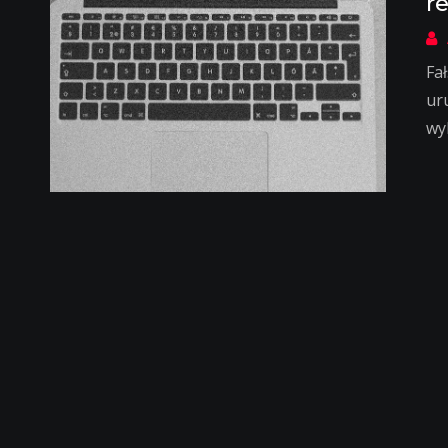
r
Fa
ur
wy