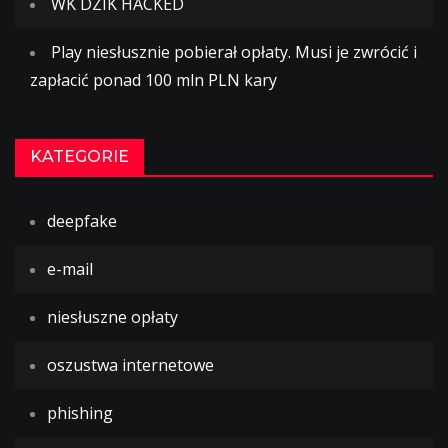
WK DZIK HACKED
Play niesłusznie pobierał opłaty. Musi je zwrócić i
zapłacić ponad 100 mln PLN kary
KATEGORIE
deepfake
e-mail
niesłuszne opłaty
oszustwa internetowe
phishing