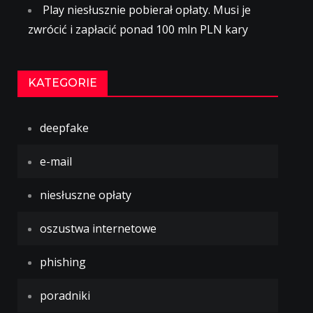
Play niesłusznie pobierał opłaty. Musi je
zwrócić i zapłacić ponad 100 mln PLN kary
KATEGORIE
deepfake
e-mail
niesłuszne opłaty
oszustwa internetowe
phishing
poradniki