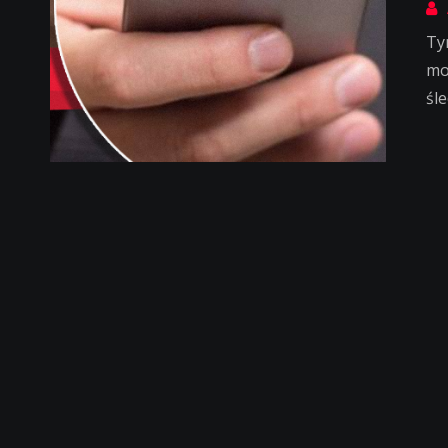
Ty
mo
śl