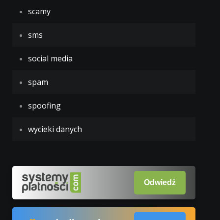
scamy
sms
social media
spam
spoofing
wycieki danych
Odwiedź