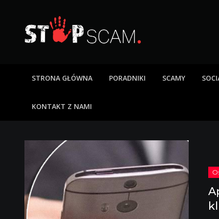
Skip
to
content
StopScam – oszus
Blog o bezpieczeństwie w sieci. Opisy oszustw intern
STRONA GŁÓWNA
PORADNIKI
SCAMY
SOCI
KONTAKT Z NAMI
A
k