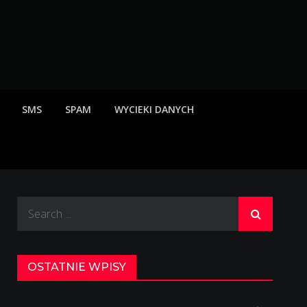
rzeżenia o scamach
SMS
SPAM
WYCIEKI DANYCH
Search
for:
OSTATNIE WPISY