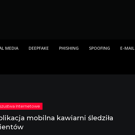
twa internetowe, ost
etowych, listy scamów, phishing, spam
AL MEDIA
DEEPFAKE
PHISHING
SPOOFING
E-MAIL
plikacja mobilna kawiarni śledziła
lientów